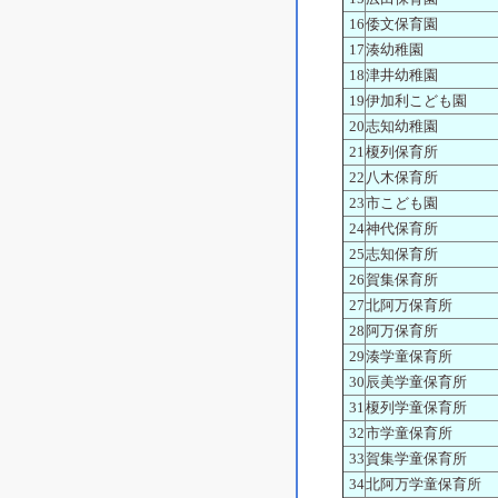
16
倭文保育園
17
湊幼稚園
18
津井幼稚園
19
伊加利こども園
20
志知幼稚園
21
榎列保育所
22
八木保育所
23
市こども園
24
神代保育所
25
志知保育所
26
賀集保育所
27
北阿万保育所
28
阿万保育所
29
湊学童保育所
30
辰美学童保育所
31
榎列学童保育所
32
市学童保育所
33
賀集学童保育所
34
北阿万学童保育所