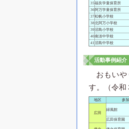
35
福良学童保育所
36
阿万学童保育所
37
松帆小学校
38
北阿万小学校
39
沼島小学校
40
南淡中学校
41
沼島中学校
活動事例紹介
おもいやり
す。（令和
地区
参
緑風館
広田
広田保育園