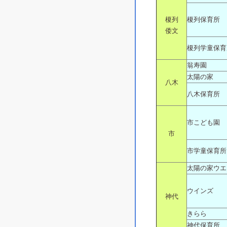
榎列
榎列保育所
倭文
榎列学童保育
翁寿園
太陽の家
八木
八木保育所
市こども園
市
市学童保育所
太陽の家ウエ
ウインズ
神代
きらら
神代保育所