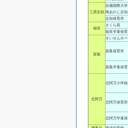
吉備国際大学
三原志知
南あわじ志知
志知保育所
さくら苑
福良
福良学童保育
すいせんホー
賀集保育所
賀集
賀集学童保育
北阿万小学校
北阿万
北阿万保育所
北阿万学童保
潮美台
南淡中学校