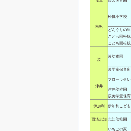
倭文
倭文保育園
松帆小学校
松帆
どんぐりの里
こども園松帆
こども園松帆
湊幼稚園
湊
湊学童保育所
フローラせい
津井
津井幼稚園
辰美学童保育
伊加利
伊加利こども
西淡志知
志知幼稚園
いちごの家・