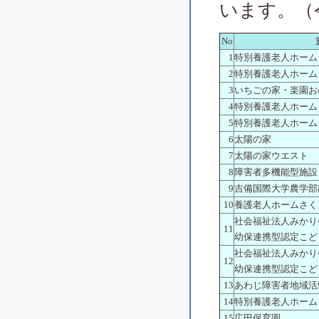
います。（
No
1
特別養護老人ホーム
2
特別養護老人ホーム
3
いちごの家・楽園お
4
特別養護老人ホーム
5
特別養護老人ホーム
6
太陽の家
7
太陽の家ウエスト
8
障害者多機能型施設
9
吉備国際大学農学部
10
養護老人ホームさく
社会福祉法人みかり
11
幼保連携型認定こど
社会福祉法人みかり
12
幼保連携型認定こど
13
あわじ障害者地域活
14
特別養護老人ホーム
15
広田保育園